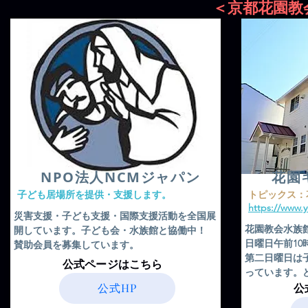
＜京都花園教
​NPO法人NCMジャパン
花園
​子ども居場所を提供・支援します。
​トピックス
https://www.
​災害支援・子ども支援・国際支援活動を全国展
花園教会水族
開しています。子ども会・水族館と協働中！
日曜日午前1
賛助会員を募集しています。
​第二日曜日
​公式ページはこちら
っています。
公式HP
​