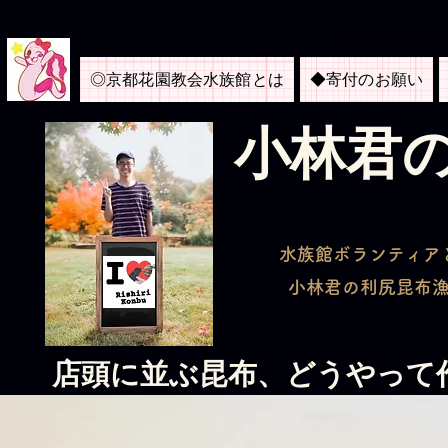
​子ども支援＆外来種問題
＜京都市内博物
◎京都花園教会水族館とは
◆寄付のお願い
​小林君
水族館ボランティア
​小林君の利尻昆布
店頭に並ぶ昆布、どうやって