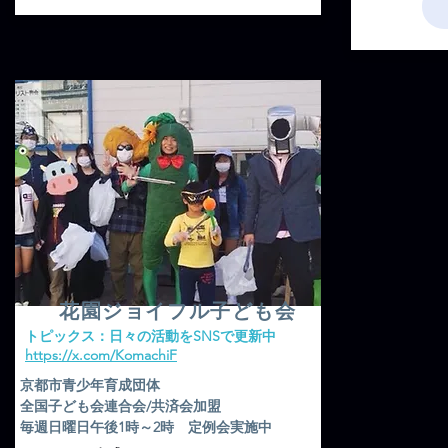
花園ジョイフル子ども会
​トピックス：日々の活動をSNSで更新中
​https://x.com/KomachiF
京都市青少年育成団体
全国子ども会連合会/共済会加盟
毎週日曜日午後1時～2時 定例会実施中