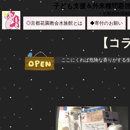
​子ども支援＆外来種問題
＜京都市内博物
◎京都花園教会水族館とは
◆寄付のお願い
【コ
ここにくれば危険な香りがする