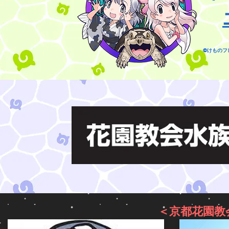
​
©けものフ
＜京都花園教