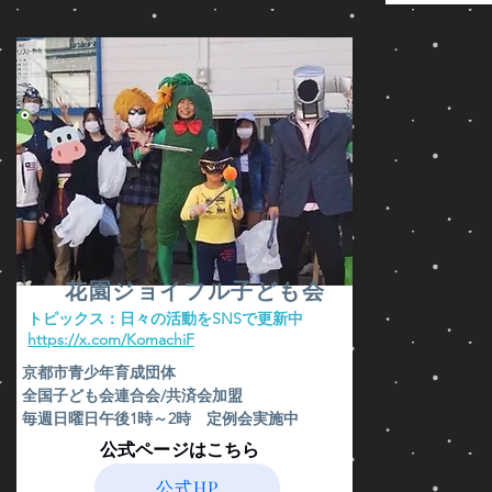
花園ジョイフル子ども会
​トピックス：日々の活動をSNSで更新中
​https://x.com/KomachiF
京都市青少年育成団体
全国子ども会連合会/共済会加盟
毎週日曜日午後1時～2時 定例会実施中
​公式ページはこちら
公式HP