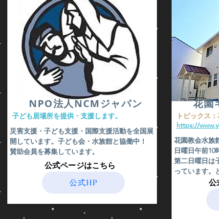
​NPO法人NCMジャパン
花園
​子ども居場所を提供・支援します。
​トピックス
https://www.
​災害支援・子ども支援・国際支援活動を全国展
花園教会水族
開しています。子ども会・水族館と協働中！
日曜日午前1
賛助会員を募集しています。
​第二日曜日
​公式ページはこちら
っています。
公式HP
​