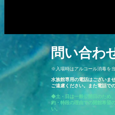
​問い合わ
※入場時はアルコール消毒
を
水族館専用の電話はございま
ご遠慮ください。また電話で
◆土・日は一般公開日のため
約・特段の理由での開館希望
い。