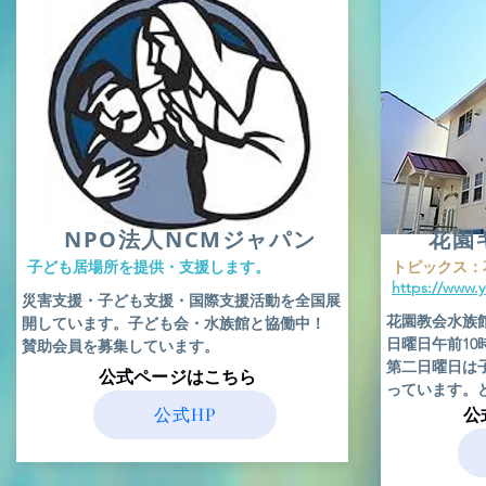
​NPO法人NCMジャパン
花園
​子ども居場所を提供・支援します。
​トピックス
https://www.
​災害支援・子ども支援・国際支援活動を全国展
花園教会水族
開しています。子ども会・水族館と協働中！
日曜日午前1
賛助会員を募集しています。
​第二日曜日
​公式ページはこちら
っています。
公式HP
​