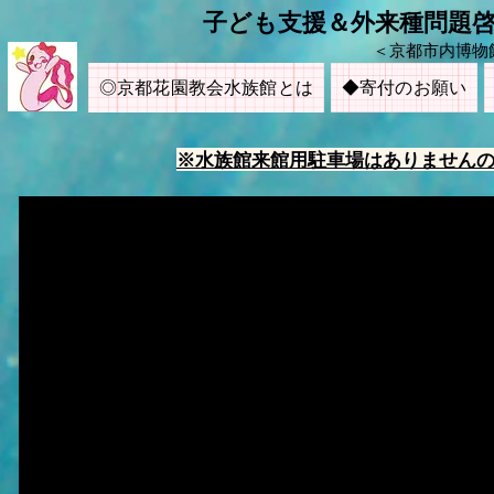
​子ども支援＆外来種問題
＜京都市内博物
◎京都花園教会水族館とは
◆寄付のお願い
※水族館来館用駐車場はありません