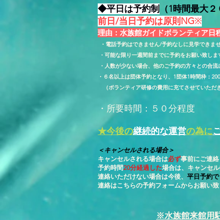
◆平日は予約制
（1時間最大２
前日/当日予約は原則NG
※
理由：水族館ガイドボランティア日
・電話予約はできません/予約なしに見学できま
​ ・可能な限り一週間前までに予約をお願い致しま
・人数が少ない場合、他のご予約の
方々との合流
・６名以上は団体予約となり、1団体1時間枠：20
（ボランティア研修の費用に充てさせていただ
・所要時間：５０分程度
★今後の
継続的な運営
の為に
＜キャンセルされる場合＞
キャンセルされる場合は
必ず
事前にご連絡
予約時間
20分経過した
場合は、キャンセル
連絡いただけない場合は今後、
平日予約で
連絡はこちらの予約フォームからお願い致
※水族館来館用