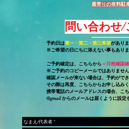
最寄りの有料駐
問い合わせ
予約日は
第一・第二・第三希望
があり
※ご希望の日にちに添えない事もあり
ご予約確定は、こちらから
＜日程確認
​※ご予約のコピーメールではありません
​確認メールが来ない場合は、予約がで
その際は再度、こちらからお申し込み
携帯電話のメールアドレスの場合、こ
@gmail からのメールは届くように設