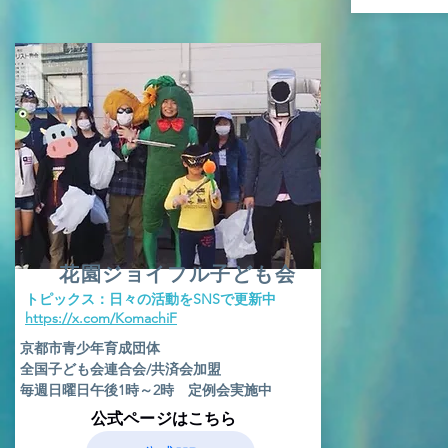
花園ジョイフル子ども会
​トピックス：日々の活動をSNSで更新中
​https://x.com/KomachiF
京都市青少年育成団体
全国子ども会連合会/共済会加盟
毎週日曜日午後1時～2時 定例会実施中
​公式ページはこちら