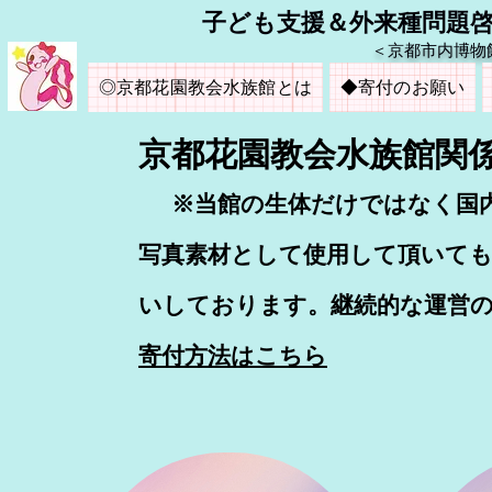
​子ども支援＆外来種問題
＜京都市内博物
◎京都花園教会水族館とは
◆寄付のお願い
​京都花園教会水族館関
​
※当館の生体だけではなく国
​写真素材として使用して頂いて
いしております。継続的な運営
寄付方法はこちら