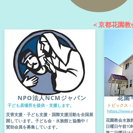
＜京都花園教
​NPO法人NCMジャパン
花園
​子ども居場所を提供・支援します。
​トピックス
https://www.
​災害支援・子ども支援・国際支援活動を全国展
花園教会水族
開しています。子ども会・水族館と協働中！
日曜日午前1
賛助会員を募集しています。
​第二日曜日