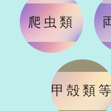
爬虫類
甲殻類