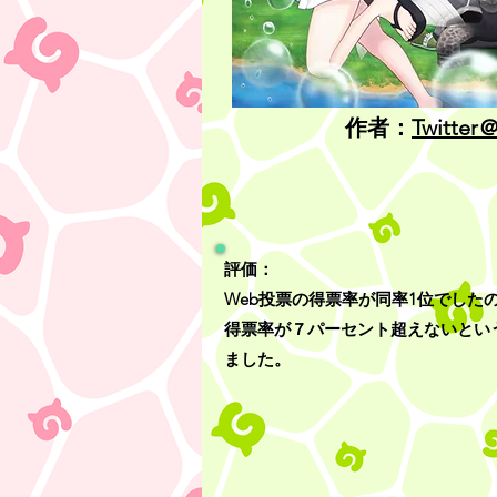
作者：
Twitter
評価：
​Web投票の得票率が同率1位でし
得票率が７パーセント超えないとい
ました。