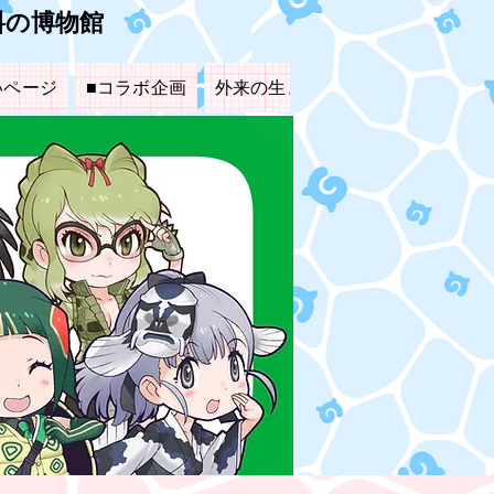
料の博物館
いページ
■コラボ企画
外来の生き物たち
▲里親募集