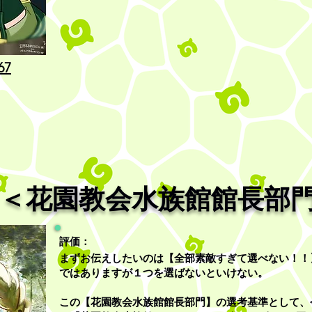
67
＜花園教会水族館館長部
評価：
まずお伝えしたいのは【
全部素敵すぎて選べない！！
ではありますが
１つを選ばないといけない。
この
【花園教会水族館館長部門】の選考基準として、