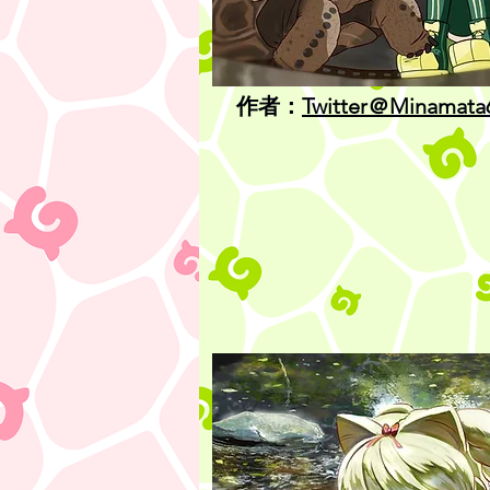
作者：
Twitter＠Minamata