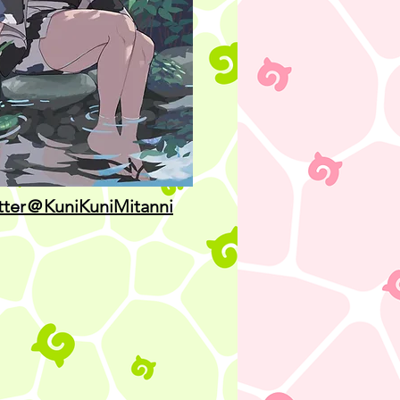
tter＠KuniKuniMitanni