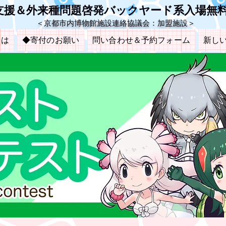
も支援＆外来種問題啓発バックヤード系入場無
＜京都市内博物館施設連絡協議会：加盟施設＞
とは
◆寄付のお願い
問い合わせ＆予約フォーム
新し