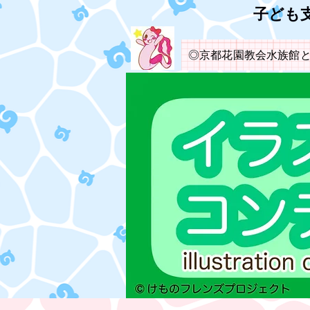
​子ど
◎京都花園教会水族館