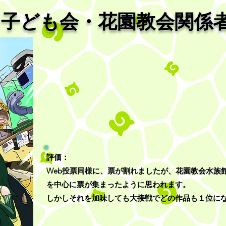
・子ども会・花園教会関係
評価：
​Web投票同様に、票が割れましたが、花園教会水
を中心に票が集まったように思われます。
しかしそれを加味しても大接戦でどの作品も１位に