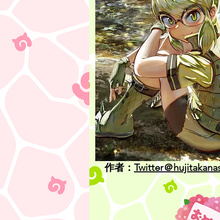
作者：
Twitter＠hujitakana