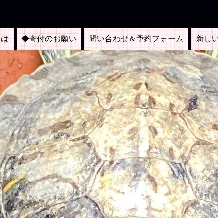
も支援＆外来種問題啓発バックヤード系入場無
＜京都市内博物館施設連絡協議会：加盟施設＞
とは
◆寄付のお願い
問い合わせ＆予約フォーム
新し