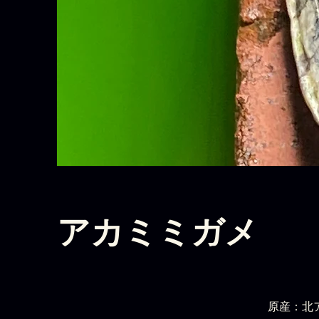
アカミミガメ
原産：北