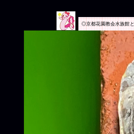
​子ど
◎京都花園教会水族館