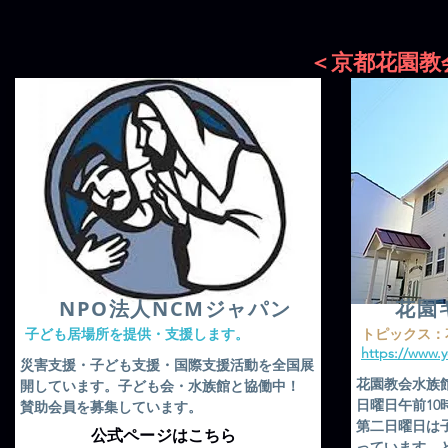
＜京都花園教
​NPO法人NCMジャパン
花園
​子ども居場所を提供・支援します。
​トピックス
https://www.
​災害支援・子ども支援・国際支援活動を全国展
花園教会水族
開しています。子ども会・水族館と協働中！
日曜日午前1
賛助会員を募集しています。
​第二日曜日
​公式ページはこちら
っています。