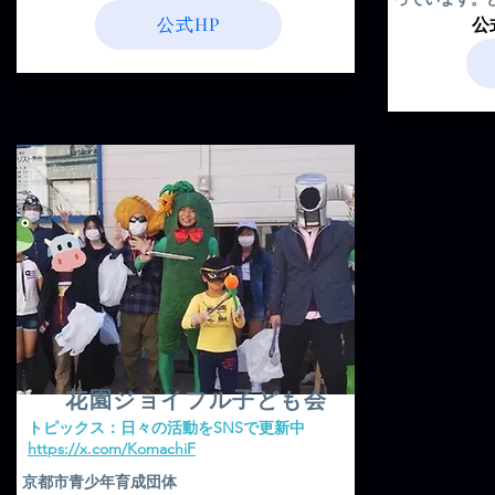
公式HP
​
花園ジョイフル子ども会
​トピックス：日々の活動をSNSで更新中
​https://x.com/KomachiF
京都市青少年育成団体