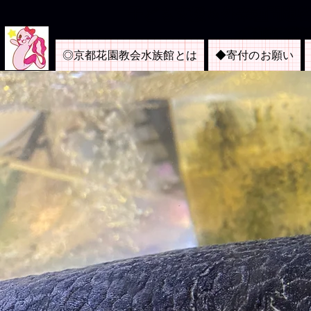
​子ども支援＆外来種問題
＜京都市内博物
◎京都花園教会水族館とは
◆寄付のお願い