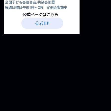
全国子ども会連合会/共済会加盟
毎週日曜日午後1時～2時 定例会実施中
​公式ページはこちら
公式HP
京
京都市右京
第２