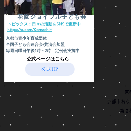
花園ジョイフル子ども会
​トピックス：日々の活動をSNSで更新中
​https://x.com/KomachiF
京都市青少年育成団体
全国子ども会連合会/共済会加盟
毎週日曜日午後1時～2時 定例会実施中
​公式ページはこちら
公式HP
京
京都市右京
第２