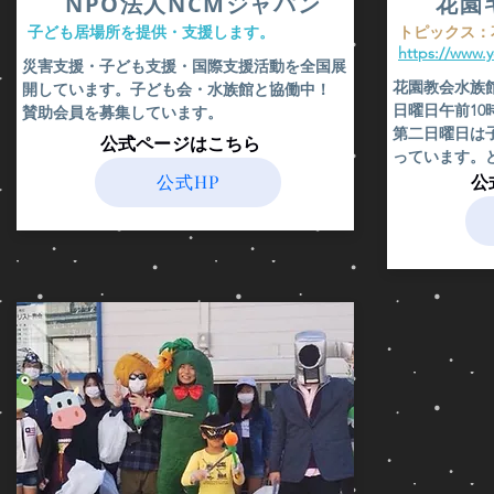
​NPO法人NCMジャパン
花園
​子ども居場所を提供・支援します。
​トピックス
https://www.
​災害支援・子ども支援・国際支援活動を全国展
花園教会水族
開しています。子ども会・水族館と協働中！
日曜日午前1
賛助会員を募集しています。
​第二日曜日
​公式ページはこちら
っています。
公式HP
​