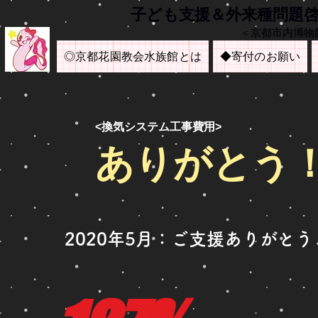
​子ども支援＆外来種問題
＜京都市内博物
◎京都花園教会水族館とは
◆寄付のお願い
<換気システム工事費用>
ありがとう
2020年5月：ご支援ありがと