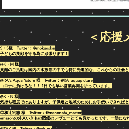
＜応援メ
S・S様 Twitter：@mokusokai
​子どもの笑顔を守る為に頑張ります！
◎K・M 様
貴館のご活動は国内の水族館の中でも特に先進的な、これからの社会と
◎RA's AquaPicture 様 Twitter：@RA_aquapicture
コロナに負けるな！！ 1日でも早い営業再開を祈っています。
◎K・N 様
気持ち程度ではありますが、子供達と地域のためにお手伝いできればと
◎和辻宏志 様 Twitter：@mononofu_master
amazonの外来いきもの図鑑のレヴューとても良かったです。一助にな
◎TAK 様 Twitter：@tak_mr