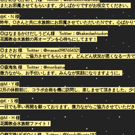
またお邪魔させてもらいます。少しばかりですがお役立てください。
◎K・N 様
昨年、Oさんと共に水族館にお邪魔させていただいたNです。心ばかり
◎はなまるかけだしうどん様 Twitter：@
kakedashiudon
花園教会水族館の再オープンを心待ちにしてます！
◎まさお 様
Twitter：@masao0987654321
少しですが、ご協力させてもらいます。どんどん状況が悪くなる一方で
◎森海魚 様 Twitter：@morikaina
微力ながら、お手伝いします。みんなが笑顔になりますように。
◎M・Y 様
2月の休館前に、コラボ企画を機に訪問し、楽しませて頂きました。少
◎K・S 様
一日でも早い再開を願っております。微力ながらご協力させていただき
◎M・H 様
花園教会水族館ファイト！
◎擬宝珠(ギボウシ) 様 Twitter：@Yosshi8kyoto187