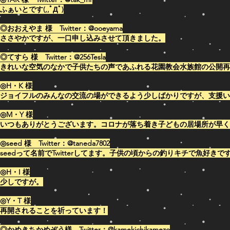
ふぁいとです(,,ﾟДﾟ)
◎おおえやま 様 Twitter：@ooeyama
ささやかですが、一口申し込みさせて頂きました。
◎てすら 様 Twitter：@256Tesla
きれいな空気のなかで子供たちの声であふれる花園教会水族館の公開再
◎H・K 様
ジョイフルのみんなの交流の場ができるよう少しばかりですが、支援い
◎M・Y 様
いつもありがとうございます。コロナが落ち着き子どもの居場所が早く
◎seed 様 Twitter：@
taneda7802
seedって名前でTwitterしてます。子供の頃からの釣りキチで魚好
◎H・I 様
少しですが。
◎Y・T 様
再開されることを祈っています！
◎かめきちかめぞう様 Twitter：@
kamekichikamezo