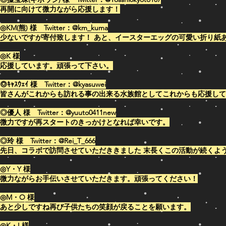
再開に向けて微力ながら応援します！
◎KM(熊) 様 Twitter：@km_kuma
少ないですが寄付致します！ あと、イースターエッグの可愛い折り紙
◎K 様
応援しています。頑張って下さい。
◎ｷｬｽｳｪｲ 様 Twitter：@kyasuwei
皆さんがこれからも訪れる事の出来る水族館としてこれからも応援してます。
◎優人 様 Twitter：@yuuto0411new
​微力ですが再スタートのきっかけとなれば幸いです。
◎玲 様 Twitter：@Rei_T_666
​先日、コラボで訪問させていただききました 末長くこの活動が続く
◎Y・Y 様
​微力ながらお手伝いさせていただきます。頑張ってください！
◎M・O 様
​あと少しですね再び子供たちの笑顔が戻ることを願います。
◎K・I 様