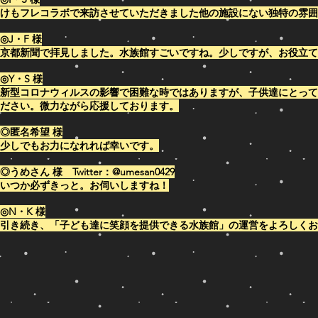
けもフレコラボで来訪させていただきました他の施設にない独特の雰囲
◎J・F 様
​京都新聞で拝見しました。水族館すごいですね。少しですが、お役立
◎Y・S 様
​新型コロナウィルスの影響で困難な時ではありますが、子供達にとっ
ださい。微力ながら応援しております。
◎匿名希望 様
​少しでもお力になれれば幸いです。
◎うめさん 様 Twitter：@umesan0429
​いつか必ずきっと。お伺いしますね！
◎N・K 様
​引き続き、「子ども達に笑顔を提供できる水族館」の運営をよろしく