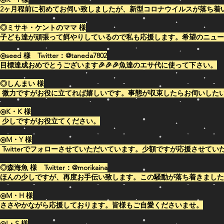
​2ヶ月程前に初めてお伺い致しましたが、新型コロナウイルスが落ち
◎ミサキ・ケントのママ 様
​子ども達が頑張って餌やりしているので私も応援します。希望のニュ
◎seed 様 Twitter：@
taneda7802
目標達成おめでとうございます🎉🎉🎉魚達のエサ代に使って下さい。
◎しんまい 様
微力ですがお役に立てれば嬉しいです。事態が収束したらお伺いした
◎K・K 様
少しですがお役立てください。
◎M・Y 様
Twitterでフォローさせていただいています。少額ですが応援させて
◎森海魚 様 Twitter：@morikaina
ほんの少しですが、再度お手伝い致します。この騒動が落ち着きました
◎M・H 様
ささやかながら応援しております。皆様もご自愛くださいませ。
◎I・S 様