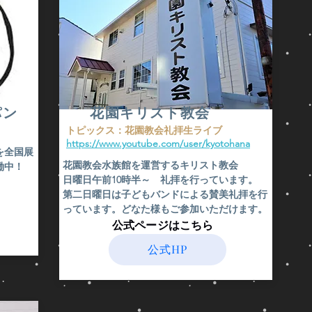
の
ち
シ
に
淵
な
ャ
も
の
み
～
入
穴
に
ヨ
っ
か
全
ー
て
ら
イ
ロ
い
サ
ス
ッ
な
ソ
ラ
パ
い。
リ
エ
パン
花園キリスト教会
南
の
ル
部、
た
​トピックス：花園教会礼拝生ライブ
毒
を
ア
だ
https://www.youtube.com/user/kyotohana
針
覇
フ
旧
を全国展
を
権
リ
約
花園教会水族館を運営するキリスト教会
働中！
も
し
カ
聖
日曜日午前10時半～ 礼拝を行っています。
っ
て
に
書・
​第二日曜日は子どもバンドによる賛美礼拝を行
た
い
幅
レ
っています。どなた様もご参加いただけます。
バ
く
広
ビ
​公式ページはこちら
ッ
ダ
く
記
タ
ビ
生
で
公式HP
が
デ
息。
は
登
（当
専
場
時
イ
ら
す
は
ス
生
る。
少
ラ
贄、