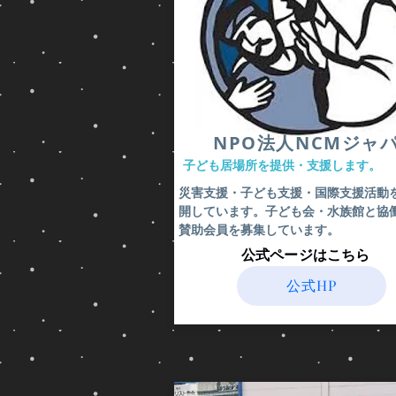
レ
と
オ
イ
ン」
メ
（レ
ー
ビ
ジ
記
さ
11
れ
章
が
30
​NPO法人NCMジャ
ち
節）
だ
​子ども居場所を提供・支援します。
が、
古
​災害支援・子ども支援・国際支援活動
代
実
開しています。子ども会・水族館と協
ギ
は
賛助会員を募集しています。
リ
こ
​公式ページはこちら
シ
の
ャ
物
公式HP
の
語
ア
以
リ
外
ス
の
ト
個
テ
所
レ
で