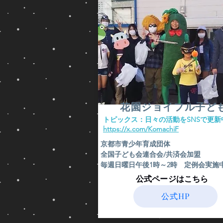
ス
は
は
蛇
カ
の
メ
俊
レ
敏
オ
さ
ン
や
の
明
生
敏
態
は
に
実
花園ジョイフル子ど
つ
は
い
​トピックス：日々の活動をSNSで更新
高
て
​https://x.com/KomachiF
く
詳
評
京都市青少年育成団体
し
価
全国子ども会連合会/共済会加盟
く
さ
毎週日曜日午後1時～2時 定例会実施
記
れ
述。
​公式ページはこちら
て
「眼
い
を
公式HP
る。
ぐ
る
イ
ぐ