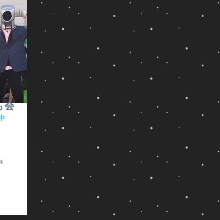
年）
エ
特
「い
に
ル
に
な
倒
12
罪
ご
さ
部
を
に
れ
族
清
は、
る
の
め
地
動
中
る
に
物
の
生
住
は
「ユ
贄
む
ク
ダ
と
サ
マ
族
な
も会
ソ
だ。
＝
っ
リ
中
獅
て
が
大
子」
い
持
変
に
る。
っ
獰
譬
て
猛
え
ユ
中
い
な
ら
ダ
る
イ
れ
ヤ
よ
メ
る。
教・
う
ー
イ
な
ジ
ち
ス
力
で
な
ラ
が
あ