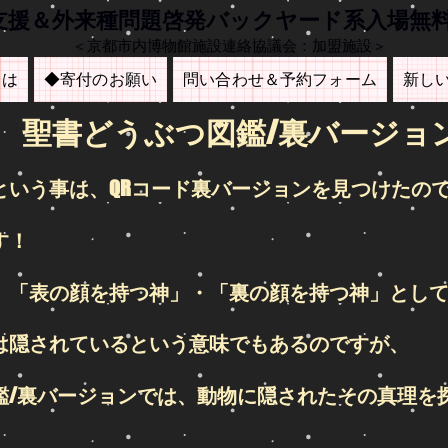
も支援＆外来種問題啓発バックヤード系入場無
＜京都市内博物館施設連絡協議会：加盟施設＞
とは
◆寄付のお願い
問い合わせ＆予約フォーム
新し
聖書どうぶつ図鑑/​裏バージョ
という事は、QRコード裏バージョンを見つけたの
す！
、「表の顔を持つ神」・「裏の顔を持つ神」とし
は隠されているという意味でもあるのですが、
鑑/裏バージョンでは、動物に隠されたその真理を