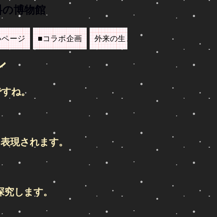
料の博物館
いページ
■コラボ企画
外来の生き物たち
▲里親募集
ン
ですね。
て表現されます。
探究します。