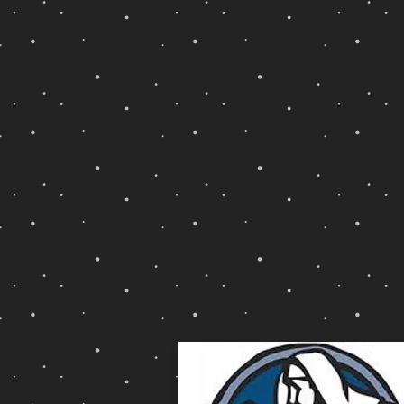
書
と
の
し
ア
て
ダ
登
ム
場
物
す
語
る。
で
蛇
「や
を
も
利
り、
用
大
し
ト
た
カ
悪
ゲ、
魔
く
が
す
登
り
場
と
す
か
る
げ、
為、
カ
悪
メ
魔