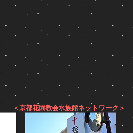
書
書
物
を
に
に
だ
支
も
は
っ
配
ラ
鳩
た
す
イ
は
よ
る
オ
清
う
悪
ン
い
だ。
し
は
動
き
登
物
ヨ
支
場。
リ
ハ
配
ス
ネ
者
古
ト・
黙
と
代
汚
示
し
で
れ
録
て
は、
た
9
表
イ
動
章
現
ン
物
3
さ
ド
リ
節
れ
～
ス
に
る
＜京都花園教会水族館ネットワーク＞
中
ト
は、
個
近
の
底
所
東、
ど
な
も。
ペ
ち
し
ル
ら