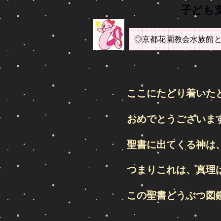
​子ど
◎京都花園教会水族館
ここにたどり着いた
おめでとうございま
聖書に出てくる神は
つまりこれは、真理
この聖書どうぶつ図