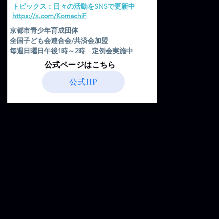
​トピックス：日々の活動をSNSで更新中
​https://x.com/KomachiF
京都市青少年育成団体
全国子ども会連合会/共済会加盟
毎週日曜日午後1時～2時 定例会実施中
​公式ページはこちら
公式HP
京
京都市右京
第２