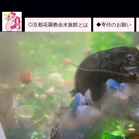
​子ども支援＆外来種問題
＜京都市内博物
◎京都花園教会水族館とは
◆寄付のお願い