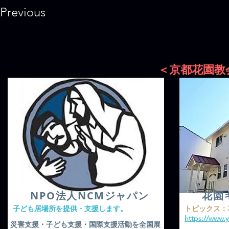
Previous
＜京都花園教
​NPO法人NCMジャパン
花園
​子ども居場所を提供・支援します。
​トピックス
https://www.
​災害支援・子ども支援・国際支援活動を全国展