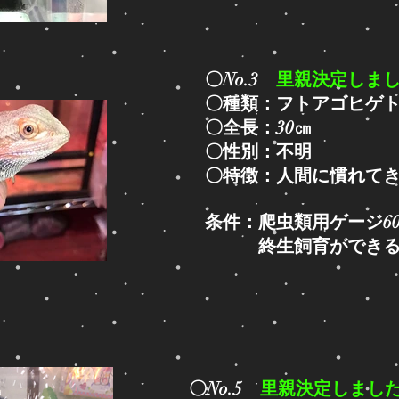
〇No.3
里親決定しま
〇種類：フトアゴヒゲ
〇全長：30㎝
〇性別：不明
〇特徴：
人間に慣れて
条件：爬虫類用ゲージ6
​ 終生飼育ができ
〇No.5
里親決定しまし