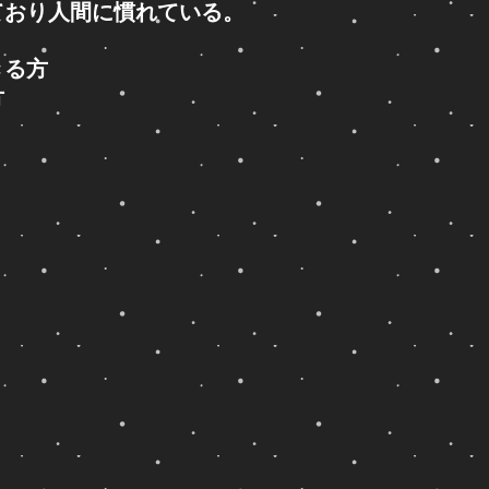
ており人間に慣れている
。
きる方
方