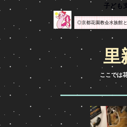
​子ど
◎京都花園教会水族館
​
​ここで