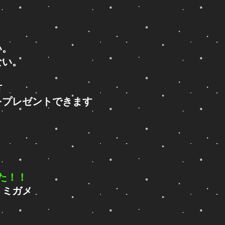
い。
ない。
方
をプレゼントできます
た！！
ミミガメ