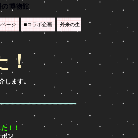
料の博物館
いページ
■コラボ企画
外来の生き物たち
▲里親募集
た！
介します。
した！！
ッポン