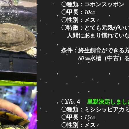
〇種類：ニホンスッポン
〇甲長：10㎝
〇性別：メス♀
〇特徴：とても元気がい
人間にあまり慣れてい
条件：終生飼育ができる
​ 60㎝水槽（中古）
〇No.４
里親決定しまし
〇種類：ミシシッピアカ
〇甲長：15㎝
〇性別：メス♀