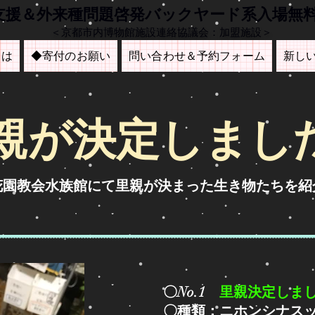
も支援＆外来種問題啓発バックヤード系入場無
＜京都市内博物館施設連絡協議会：加盟施設＞
とは
◆寄付のお願い
問い合わせ＆予約フォーム
新し
里親が決定しまし
は花園教会水族館にて里親が決まった生き物たちを紹
〇No.1
里親決定しま
〇種類：ニホンシナス