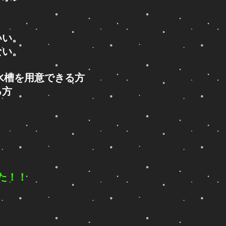
いい。
ない。
5㎝水槽を用意できる方
る方
た！！