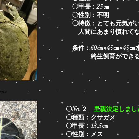
〇甲長：25㎝
〇性別：不明
〇特徴：
とても元気が
人間にあまり慣れて
条件：60㎝×45㎝×4
​ 終生飼育ができ
〇No.２
里親決定しまし
〇種類：クサガメ
〇甲長：13.5㎝
〇性別：メス