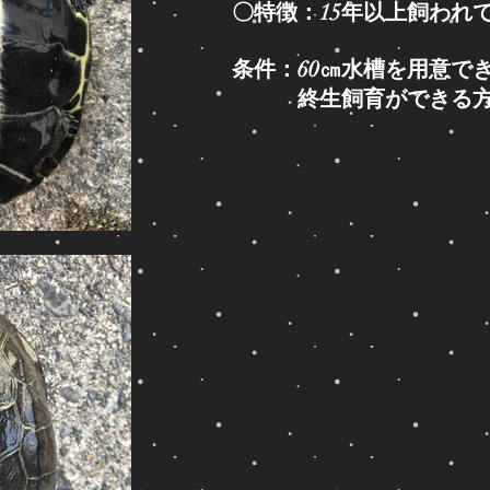
〇特徴：
15年以上飼われ
条件：60㎝水槽を用意で
​ 終生飼育ができる