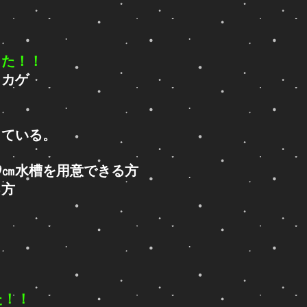
した！！
トカゲ
きている
。
0㎝水槽を用意できる方
る方
た！！