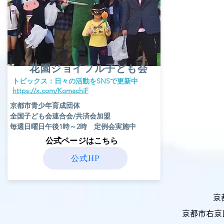
花園ジョイフル子ども会
​トピックス：日々の活動をSNSで更新中
​https://x.com/KomachiF
京都市青少年育成団体
全国子ども会連合会/共済会加盟
毎週日曜日午後1時～2時 定例会実施中
​公式ページはこちら
公式HP
京
京都市右京