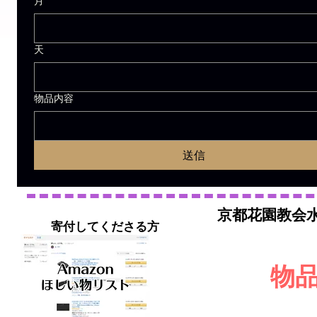
月
天
物品内容
送信
京都花園教会
寄付してくださる方
物