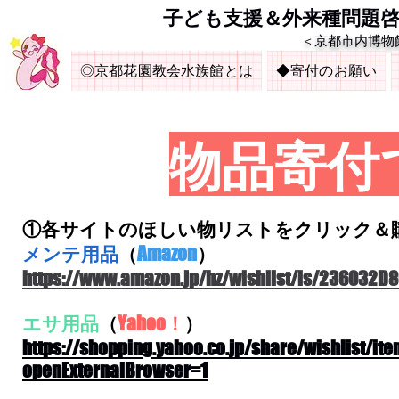
​子ども支援＆外来種問題
＜京都市内博物
◎京都花園教会水族館とは
◆寄付のお願い
物品寄付
①各サイトのほしい物リストをクリック＆
メンテ用品
（
Amazon
）
https://www.amazon.jp/hz/wishlist/ls/236032
エサ用品
（
Yahoo！
）
https://shopping.yahoo.co.jp/share/wishlist/i
openExternalBrowser=1