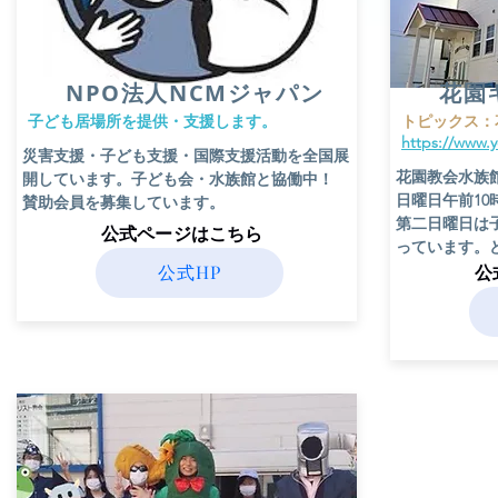
​NPO法人NCMジャパン
花園
​子ども居場所を提供・支援します。
​トピックス
https://www.
​災害支援・子ども支援・国際支援活動を全国展
花園教会水族
開しています。子ども会・水族館と協働中！
日曜日午前1
賛助会員を募集しています。
​第二日曜日
​公式ページはこちら
っています。
公式HP
​