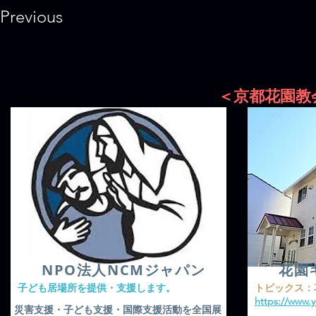
Previous
＜京都花園教
​NPO法人NCMジャパン
花園
​子ども居場所を提供・支援します。
​トピックス
https://www.
​災害支援・子ども支援・国際支援活動を全国展