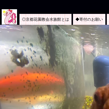
​子ども支援＆外来種問題
＜京都市内博物
◎京都花園教会水族館とは
◆寄付のお願い