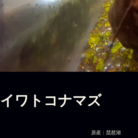
イワトコナマズ
原産：琵琶湖