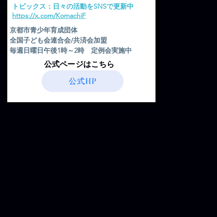
​トピックス：日々の活動をSNSで更新中
​https://x.com/KomachiF
京都市青少年育成団体
全国子ども会連合会/共済会加盟
毎週日曜日午後1時～2時 定例会実施中
​公式ページはこちら
公式HP
京
京都市右京
第２