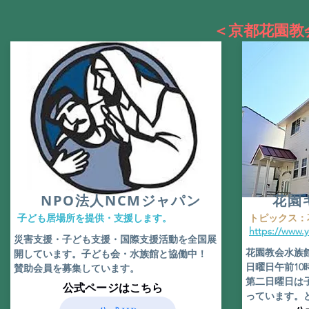
＜京都花園教
​NPO法人NCMジャパン
花園
​子ども居場所を提供・支援します。
​トピックス
https://www.
​災害支援・子ども支援・国際支援活動を全国展
花園教会水族
開しています。子ども会・水族館と協働中！
日曜日午前1
賛助会員を募集しています。
​第二日曜日
​公式ページはこちら
っています。