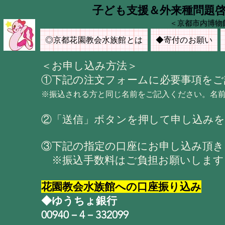
​子ども支援＆外来種問題
＜京都市内博物
◎京都花園教会水族館とは
◆寄付のお願い
＜お申し込み方法＞
①下記の注文フォームに必要事項をご
※振込される方と同じ名前をご記入ください。名
②「送信」ボタンを押して申し込み
③下記の指定の口座にお申し込み頂き
※振込手数料はご負担お願いします
花園教会水族館への口座振り込み
◆ゆうちょ銀行
00940－4－332099