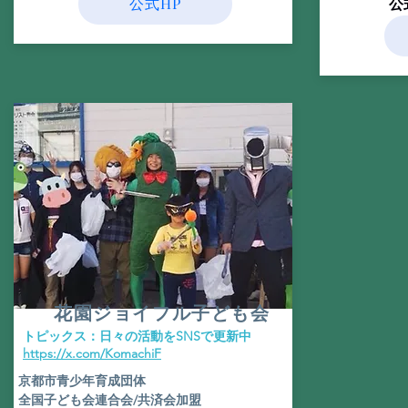
公式HP
​
花園ジョイフル子ども会
​トピックス：日々の活動をSNSで更新中
​https://x.com/KomachiF
京都市青少年育成団体
全国子ども会連合会/共済会加盟