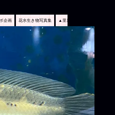
料の博物館
ラボ企画
花水生き物写真集
▲里親募集
CF企画