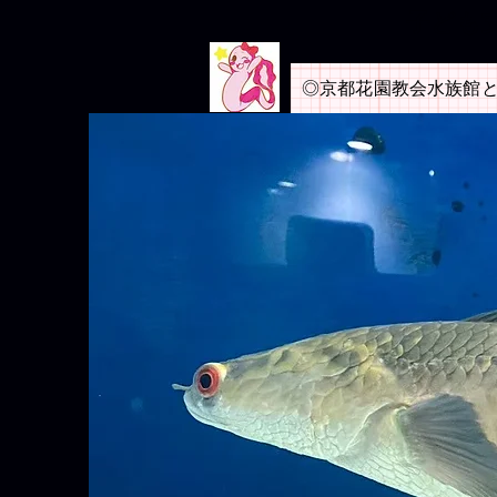
​子ど
◎京都花園教会水族館