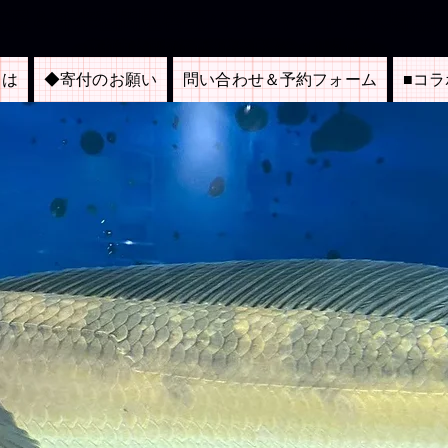
も支援＆外来種問題啓発バックヤード系入場無
＜京都市内博物館施設連絡協議会：加盟施設＞
とは
◆寄付のお願い
問い合わせ＆予約フォーム
■コ