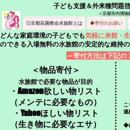
​子ども支援＆外来種問題
＜京都市内博物
◎京都花園教会水族館とは
◆寄付のお願い
​どんな家庭環境の子どもでも
気軽に来館・
のできる入場無料の水族館の安定的な維持
～​寄付方法は下記
＜物品寄付＞
水族館で必要な物品が目的
・Amazon欲しい物リスト
（メンテに必要なもの）
こ
・Yahooほしい物リスト
連
​（生き物に必要なエサ）
◆