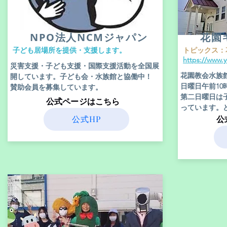
​NPO法人NCMジャパン
花園
​子ども居場所を提供・支援します。
​トピックス
https://www.
​災害支援・子ども支援・国際支援活動を全国展
花園教会水族
開しています。子ども会・水族館と協働中！
日曜日午前1
賛助会員を募集しています。
​第二日曜日
​公式ページはこちら
っています。
公式HP
​