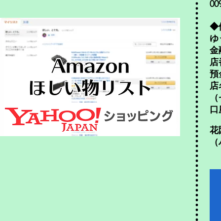
00
◆
ゆ
金
店
預
店
（
口
花
（