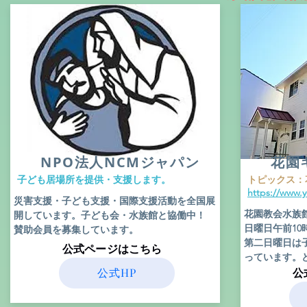
​NPO法人NCMジャパン
花園
​子ども居場所を提供・支援します。
​トピックス
https://www.
​災害支援・子ども支援・国際支援活動を全国展
花園教会水族
開しています。子ども会・水族館と協働中！
日曜日午前1
賛助会員を募集しています。
​第二日曜日
​公式ページはこちら
っています。
公式HP
​