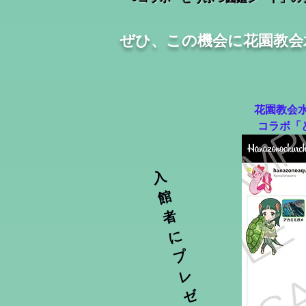
ぜひ、この機会に花園教会
​花園教会
コラボ「
入
館
者
に
プ
レ
ゼ