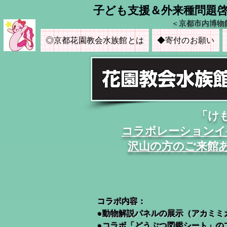
​子ども支援＆外来種問題
＜京都市内博物
◎京都花園教会水族館とは
◆寄付のお願い
「け
コラボレーションイ
​沢山の方のご来館
コラボ内容：
●動物解説パネルの展示（アカミミガメ＆メ
​ ●コラボ「どうぶつ図鑑シート」のプ