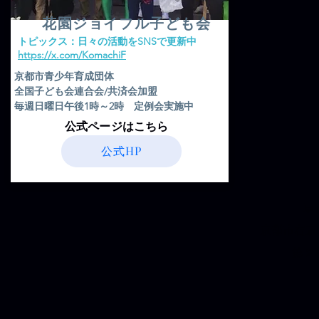
花園ジョイフル子ども会
​トピックス：日々の活動をSNSで更新中
​https://x.com/KomachiF
京都市青少年育成団体
全国子ども会連合会/共済会加盟
毎週日曜日午後1時～2時 定例会実施中
​公式ページはこちら
公式HP
京
京都市右京
第２