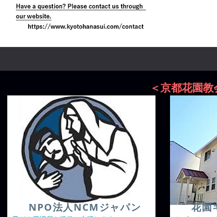
＜京都花園教
​NPO法人NCMジャパン
花園