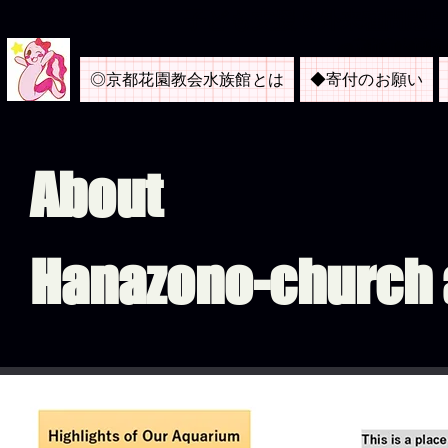
​子ども支援＆外来種問題
＜京都市内博物
◎京都花園教会水族館とは
◆寄付のお願い
About
Hanazono-church