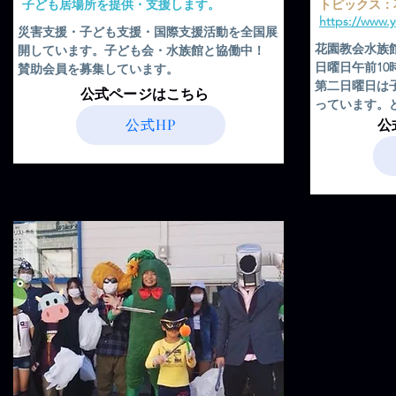
​子ども居場所を提供・支援します。
​トピックス
https://www.
​災害支援・子ども支援・国際支援活動を全国展
花園教会水族
開しています。子ども会・水族館と協働中！
日曜日午前1
賛助会員を募集しています。
​第二日曜日
​公式ページはこちら
っています。
公式HP
​