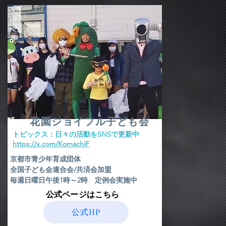
花園ジョイフル子ども会
​トピックス：日々の活動をSNSで更新中
​https://x.com/KomachiF
京都市青少年育成団体
全国子ども会連合会/共済会加盟
毎週日曜日午後1時～2時 定例会実施中
​公式ページはこちら
公式HP