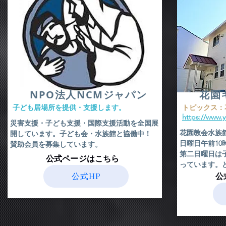
​NPO法人NCMジャパン
花園
​子ども居場所を提供・支援します。
​トピックス
https://www.
​災害支援・子ども支援・国際支援活動を全国展
花園教会水族
開しています。子ども会・水族館と協働中！
日曜日午前1
賛助会員を募集しています。
​第二日曜日
​公式ページはこちら
っています。
公式HP
​