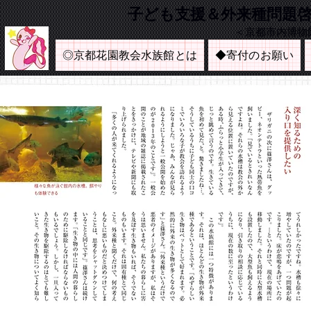
​子ども支援＆外来種問題
＜京都市内博物
◎京都花園教会水族館とは
◆寄付のお願い