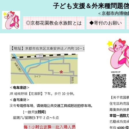
​子ども支援＆外来種問題
＜京都市内博物
◎京都花園教会水族館とは
◆寄付のお願い