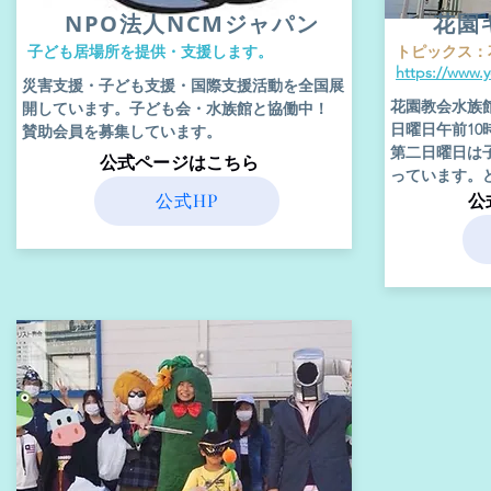
​NPO法人NCMジャパン
花園
​子ども居場所を提供・支援します。
​トピックス
https://www.
​災害支援・子ども支援・国際支援活動を全国展
花園教会水族
開しています。子ども会・水族館と協働中！
日曜日午前1
賛助会員を募集しています。
​第二日曜日
​公式ページはこちら
っています。
公式HP
​